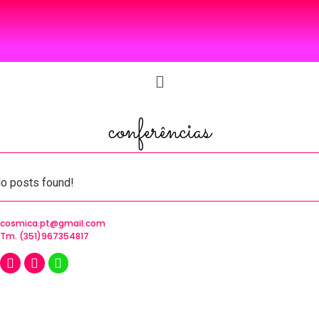
conferências
o posts found!
cosmica.pt@gmail.com
Tm. (351)967354817