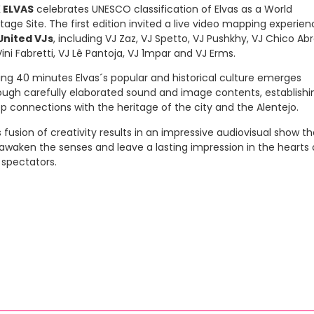
 ELVAS
celebrates UNESCO classification of Elvas as a World
itage Site. The first edition invited a live video mapping experie
United VJs
, including VJ Zaz, VJ Spetto, VJ Pushkhy, VJ Chico Abr
Vini Fabretti, VJ Lê Pantoja, VJ 1mpar and VJ Erms.
ing 40 minutes Elvas´s popular and historical culture emerges
ough carefully elaborated sound and image contents, establishi
p connections with the heritage of the city and the Alentejo.
s fusion of creativity results in an impressive audiovisual show th
l awaken the senses and leave a lasting impression in the hearts 
 spectators.