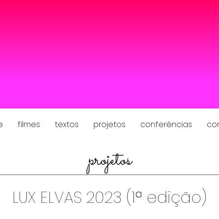
e
filmes
textos
projetos
conferências
co
projetos
LUX ELVAS 2023 (1ª edição)