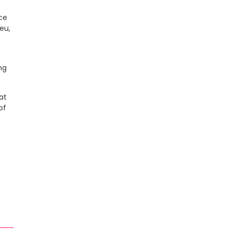
nce
eu,
ng
at
of