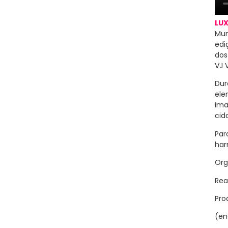
LUX
Mun
edi
do
VJ 
Dur
ele
ima
cid
Par
har
Org
Rea
Pro
(en