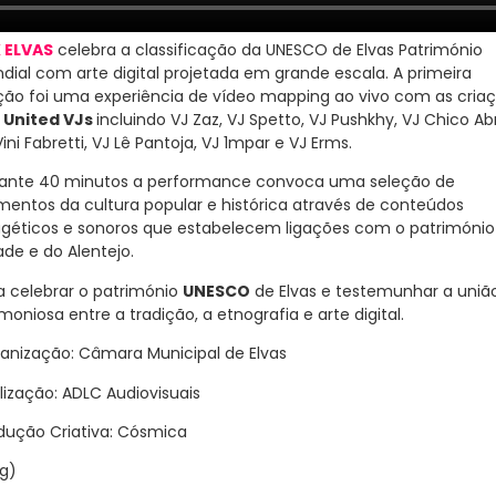
 ELVAS
celebra a classificação da UNESCO de
Elvas Património
dial com arte digital projetada em grande escala. A primeira
ção foi
uma experiência de vídeo mapping ao vivo com
as cria
s
United VJs
incluindo
VJ Zaz, VJ Spetto, VJ Pushkhy, VJ Chico Ab
Vini Fabretti, VJ Lê Pantoja, VJ 1mpar e VJ Erms
.
ante 40 minutos a performance convoca uma seleção de
mentos da cultura popular e histórica através de conteúdos
géticos e sonoros que estabelecem ligações com o património
ade e do Alentejo.
a celebrar o património
UNESCO
de Elvas e testemunhar a uniã
moniosa entre a tradição, a etnografia e arte digital.
anização: Câmara Municipal de Elvas
lização: ADLC Audiovisuais
dução Criativa: Cósmica
g)