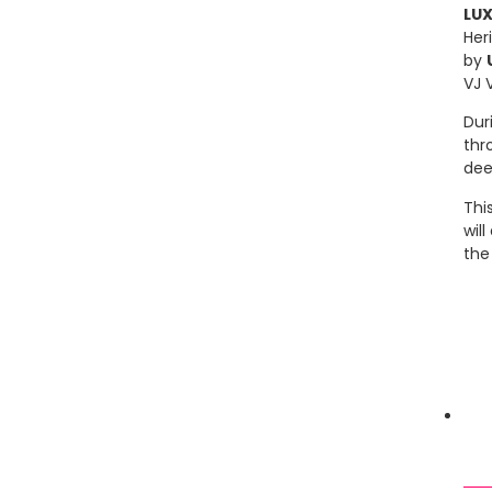
LUX
Her
by
VJ 
Dur
thr
dee
Thi
wil
the